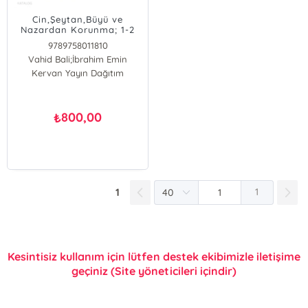
Cin,Şeytan,Büyü ve
Nazardan Korunma; 1-2
9789758011810
Vahid Bali;İbrahim Emin
Kervan Yayın Dağıtım
Vahid Bali
İbrahim Emin
800,00
₺
1
1
Kesintisiz kullanım için lütfen destek ekibimizle iletişime
geçiniz (Site yöneticileri içindir)
E-Bülten Kayıt