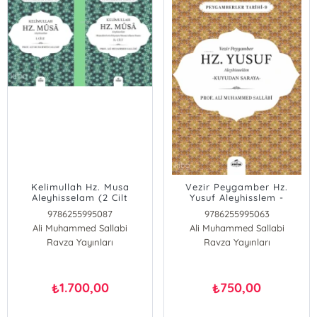
Kelimullah Hz. Musa
Vezir Peygamber Hz.
Aleyhisselam (2 Cilt
Yusuf Aleyhisslem -
Takım)
Kuyudan
9786255995087
9786255995063
Saraya;Peygamberler
Ali Muhammed Sallabi
Ali Muhammed Sallabi
Tarihi 9
Ravza Yayınları
Ravza Yayınları
1.700,00
750,00
₺
₺