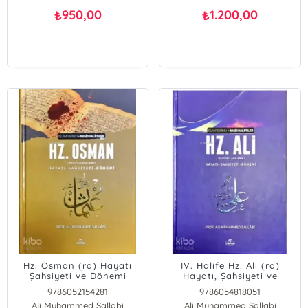
950,00
1.200,00
₺
₺
Hz. Osman (ra) Hayatı
IV. Halife Hz. Ali (ra)
Şahsiyeti ve Dönemi
Hayatı, Şahsiyeti ve
(Ciltli)
Dönemi (Ciltli); İslam
9786052154281
9786054818051
Tarihi Raşid Halifeler
Ali Muhammed Sallabi
Ali Muhammed Sallabi
Dönemi