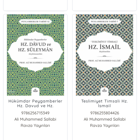
Hükümdar Peygamberler
Teslimiyet Timsali Hz.
Hz. Davud ve Hz.
İsmail
Süleyman
Aleyhisselam;Peygamberler
9786256715349
9786255804426
Aleyhisselam;Peygamberler
Tarihi 7
Ali Muhammed Sallabi
Ali Muhammed Sallabi
Tarihi 12
Ravza Yayınları
Ravza Yayınları