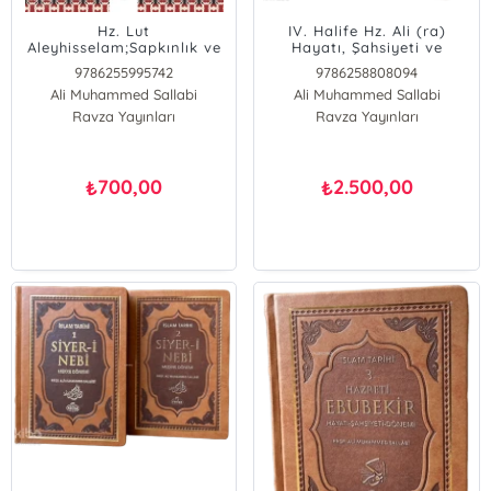
Hz. Lut
IV. Halife Hz. Ali (ra)
Aleyhisselam;Sapkınlık ve
Hayatı, Şahsiyeti ve
Ahlaksızlığa Karşı
Dönemi (Termo
9786255995742
9786258808094
Mücadelesi ve Zalimlere
Deri);İslam Tarihi 6
Ali Muhammed Sallabi
Ali Muhammed Sallabi
İnen Yüce Allah’ın Cezası
Ravza Yayınları
Ravza Yayınları
700,00
2.500,00
₺
₺