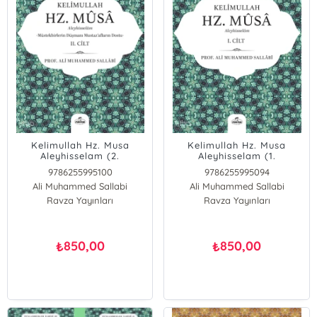
Kelimullah Hz. Musa
Kelimullah Hz. Musa
Aleyhisselam (2.
Aleyhisselam (1.
Cilt);Peygamberler Tarihi
Cilt);Peygamberler Tarihi
9786255995100
9786255995094
-11
-10
Ali Muhammed Sallabi
Ali Muhammed Sallabi
Ravza Yayınları
Ravza Yayınları
850,00
850,00
₺
₺