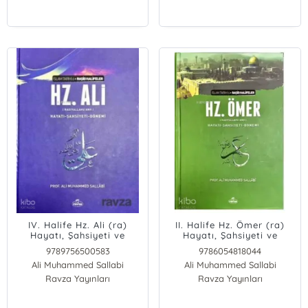
IV. Halife Hz. Ali (ra)
II. Halife Hz. Ömer (ra)
Hayatı, Şahsiyeti ve
Hayatı, Şahsiyeti ve
Dönemi; İslam Tarihi
Dönemi (Ciltli); İslam
9789756500583
9786054818044
Raşid Halifeler Dönemi
Tarihi Raşid Halifeler
Ali Muhammed Sallabi
Ali Muhammed Sallabi
Dönemi
Ravza Yayınları
Ravza Yayınları