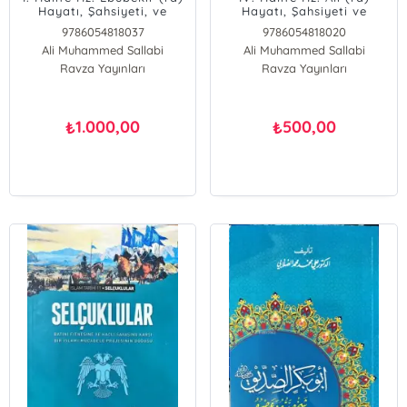
Hayatı, Şahsiyeti, ve
Hayatı, Şahsiyeti ve
Dönemi (Ciltli); İslam
Dönemi (Ciltli); İslam
9786054818037
9786054818020
Tarihi Raşid Halifeler
Tarihi Raşid Halifeler
Ali Muhammed Sallabi
Ali Muhammed Sallabi
Dönemi
Dönemi
Ravza Yayınları
Ravza Yayınları
1.000,00
500,00
₺
₺