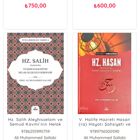
750,00
600,00
₺
₺
Hz. Salih Aleyhisselam ve
V. Halife Hazreti Hasan
Semud Kavmi’nin Helak
(ra) Hayatı Şahsiyeti ve
Oluşunun
Dönemi
9786255995759
9789756500590
Sebepleri;Peygamberler
Ali Muhammed Sallabi
Ali Muhammed Sallabi
Tarihi 4