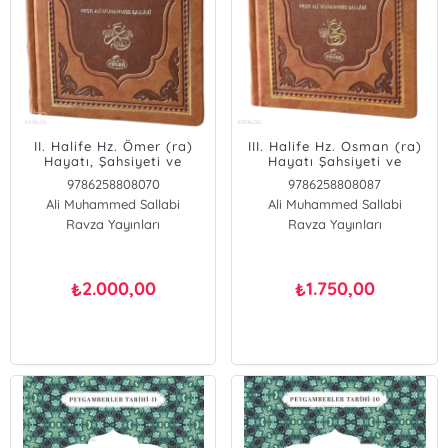
II. Halife Hz. Ömer (ra)
III. Halife Hz. Osman (ra)
Hayatı, Şahsiyeti ve
Hayatı Şahsiyeti ve
Dönemi (Termo
Dönemi (Termo
9786258808070
9786258808087
Deri);İslam Tarihi 4
Deri);İslam Tarihi 5
Ali Muhammed Sallabi
Ali Muhammed Sallabi
Ravza Yayınları
Ravza Yayınları
2.000,00
1.750,00
₺
₺