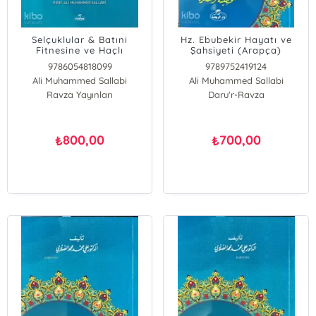
Selçuklular & Batıni
Hz. Ebubekir Hayatı ve
Fitnesine ve Haçlı
Şahsiyeti (Arapça)
Savaşına Karşı Bir İslami
9786054818099
9789752419124
Mücadele Projesinin
Ali Muhammed Sallabi
Ali Muhammed Sallabi
Doğuşu; İslam Tarihi
Selçuklular Dönemi
Ravza Yayınları
Daru'r-Ravza
800,00
700,00
₺
₺