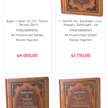
Siyer-i Nebi (2 Cilt Takım
I. Halife Hz. Ebubekir (ra)
- Termo Deri)
Hayatı, Şahsiyeti, ve
Dönemi (Termo
9786258808100
9786258808063
Deri);İslam Tarihi 3
Ali Muhammed Sallabi
Ali Muhammed Sallabi
Ravza Yayınları
Ravza Yayınları
4.000,00
1.750,00
₺
₺