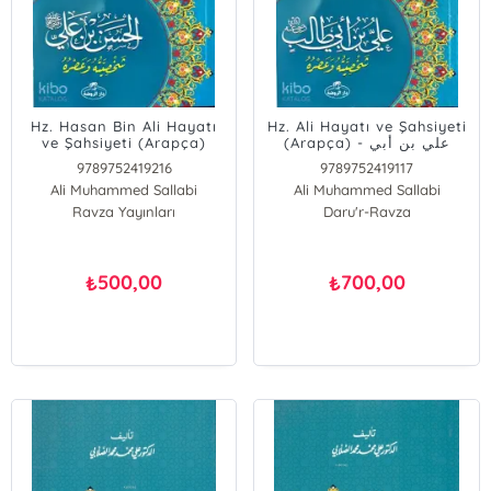
Hz. Hasan Bin Ali Hayatı
Hz. Ali Hayatı ve Şahsiyeti
ve Şahsiyeti (Arapça)
(Arapça) - علي بن أبي
طالب شخصيته وعصره
9789752419216
9789752419117
Ali Muhammed Sallabi
Ali Muhammed Sallabi
Ravza Yayınları
Daru'r-Ravza
500,00
700,00
₺
₺