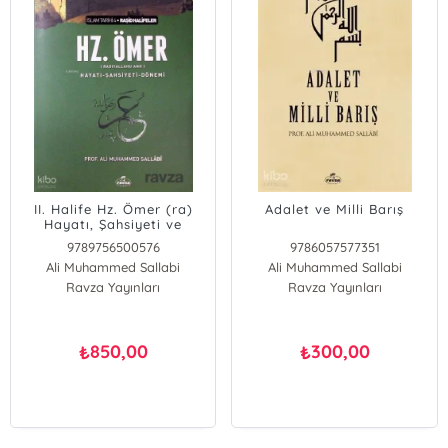
II. Halife Hz. Ömer (ra)
Adalet ve Milli Barış
Hayatı, Şahsiyeti ve
Dönemi; İslam Tarihi
9789756500576
9786057577351
Raşid Halifeler Dönemi
Ali Muhammed Sallabi
Ali Muhammed Sallabi
Ravza Yayınları
Ravza Yayınları
850,00
300,00
₺
₺