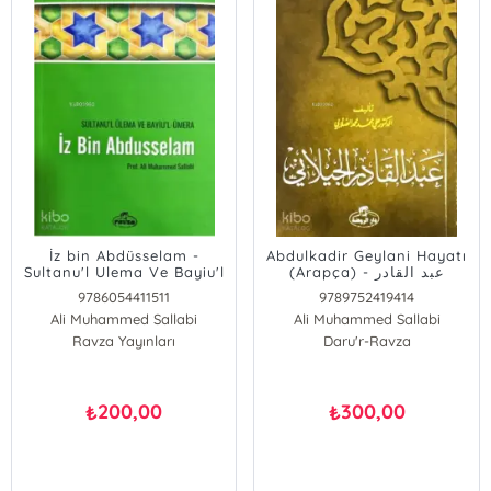
İz bin Abdüsselam -
Abdulkadir Geylani Hayatı
Sultanu'l Ulema Ve Bayiu'l
(Arapça) - عبد القادر
Ümera; Dirilişin Öncüsü
الجيلاني
9786054411511
9789752419414
Alimler Serisi 3
Ali Muhammed Sallabi
Ali Muhammed Sallabi
Ravza Yayınları
Daru'r-Ravza
200,00
300,00
₺
₺