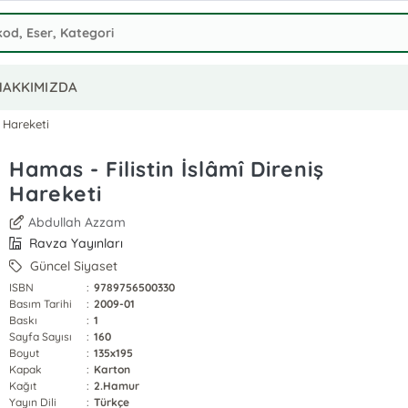
HAKKIMIZDA
ş Hareketi
Hamas - Filistin İslâmî Direniş
Hareketi
Abdullah Azzam
Ravza Yayınları
Güncel Siyaset
ISBN
:
9789756500330
Basım Tarihi
:
2009-01
Baskı
:
1
Sayfa Sayısı
:
160
Boyut
:
135x195
Kapak
:
Karton
Kağıt
:
2.Hamur
Yayın Dili
:
Türkçe