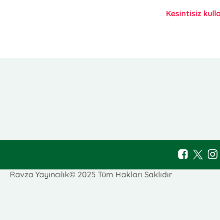
Kesintisiz kull
E-Bülten Kayıt
Güncel bilgiler için kayıt olunuz
Ravza Yayıncılık© 2025 Tüm Hakları Saklıdır