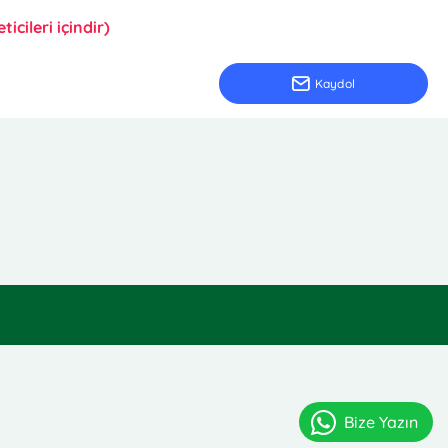
icileri içindir)
Kaydol
Bize Yazın