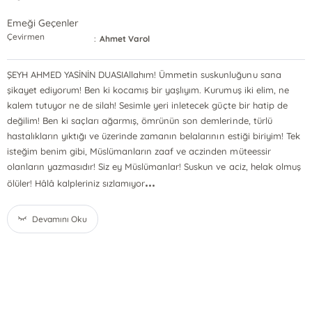
Emeği Geçenler
Çevirmen
:
Ahmet Varol
ŞEYH AHMED YASİNİN DUASIAllahım! Ümmetin suskunluğunu sana
şikayet ediyorum! Ben ki kocamış bir yaşlıyım. Kurumuş iki elim, ne
kalem tutuyor ne de silah! Sesimle yeri inletecek güçte bir hatip de
değilim! Ben ki saçları ağarmış, ömrünün son demlerinde, türlü
hastalıkların yıktığı ve üzerinde zamanın belalarının estiği biriyim! Tek
isteğim benim gibi, Müslümanların zaaf ve aczinden müteessir
olanların yazmasıdır! Siz ey Müslümanlar! Suskun ve aciz, helak olmuş
...
ölüler! Hâlâ kalpleriniz sızlamıyor
Devamını Oku