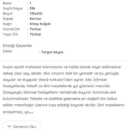
Baskı
:
1
Sayfa Sayısı
:
336
Boyut
:
135x210
Kapak
:
Karton
Kağıt
:
Kitap Kağıdı
Orjinal Dili
:
Türkçe
Yayın Dili
:
Türkçe
Emeği Geçenler
Editör
:
Turgut Akyüz
İnsanı eşrefi mahlukat kılınmasına ve halife olarak tayin edilmesine
sebep olan şey, akıldır. Akıl, insanın ilahî bir yetisidir ve bu yönüyle,
duyular ve duygular (hevâ-tutkular)’dan ayrılır. Akıl, bilimsel
faaliyetlerde, felsefî ve dinî meselelerde yol gösterici mercidir.
Dolayısıyla, bilimsel faaliyetlerin temelinde duyular haricinde akıl
bulunmaktadır. Felsefe ve özellikle gelenekte en değerli ilim kabul
edilen metafiziğin üzerine inşa edildiği kaynak akıldır. Dinî meselelerin
...
anlaşılması, yo
Devamını Oku